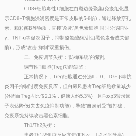
CD8+细胞毒性T细胞在白斑边缘聚集(免疫组化显
示CD8+T细胞浸润密度是正常皮肤的5-8倍)，通过释放穿孔
素、颗粒酶B等物质，直接“杀死”黑色素细胞;同时分泌IFN-
γ、TNF-α等促炎因子，抑制酪氨酸酶活性(黑色素合成关键
酶)，形成“攻击-抑制”双重损伤。
二、免疫调节失衡：“防御系统”的紊乱
调节性T细胞(Treg)功能缺陷：
正常情况下，Treg细胞通过分泌IL-10、TGF-β等抗
炎因子抑制过度免疫反应，但白癜风患者Treg细胞数量减少
(外周血Treg占比仅2.1%，健康人约5.3%)，且Foxp3转录因
子表达降低(失去免疫抑制功能)，导致“自身耐受”被打破，
免疫系统持续攻击黑色素细胞。
Th1/Th2失衡：
患者Th1型免疫反应亢进(IFN-γ、IL-2水平升高)，